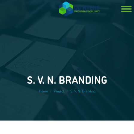
Je bent hier:
S. V. N. BRANDING
Home
Project
S. V. N. Branding