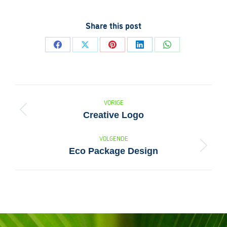
Share this post
Deel
Deel
Deel
Deel
Deel
op
op
op
op
op
Facebook
X
Pinterest
LinkedIn
WhatsApp
VORIGE
Creative Logo
Previous
project:
Project
VOLGENDE
Eco Package Design
Next
navigation
project: